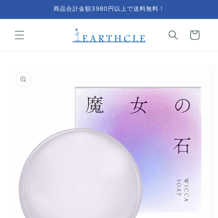
コンテ
商品合計金額3980円以上で送料無料！
ンツに
進む
カ
ー
ト
商品情
報にス
キップ