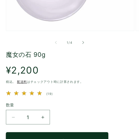
モ
ー
の
1
/
4
ダ
ル
魔女の石 90g
で
メ
通
デ
¥2,200
ィ
常
ア
価
税込。
配送料
はチェックアウト時に計算されます。
(1)
(2
を
格
開
19
(19)
く
レ
ビ
数量
ュ
ー
魔
魔
数
の
女
女
合
の
の
計