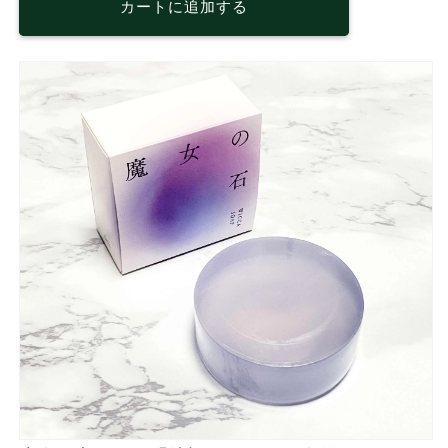
カートに追加する
石
石
90g
90g
の
の
数
数
量
量
を
を
減
増
ら
や
す
す